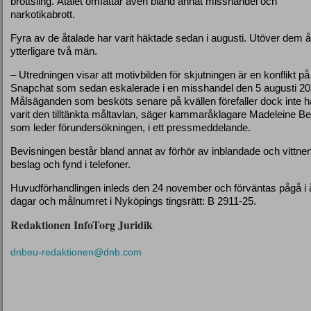
brottsling. Åtalet omfattar även bland annat misshandel och
narkotikabrott.
Fyra av de åtalade har varit häktade sedan i augusti. Utöver dem å
ytterligare två män.
– Utredningen visar att motivbilden för skjutningen är en konflikt på
Snapchat som sedan eskalerade i en misshandel den 5 augusti 20
Målsäganden som besköts senare på kvällen förefaller dock inte h
varit den tilltänkta måltavlan, säger kammaråklagare Madeleine Be
som leder förundersökningen, i ett pressmeddelande.
Bevisningen består bland annat av förhör av inblandade och vittnen
beslag och fynd i telefoner.
Huvudförhandlingen inleds den 24 november och förväntas pågå i 
dagar och målnumret i Nyköpings tingsrätt: B 2911-25.
Redaktionen InfoTorg Juridik
dnbeu-redaktionen@dnb.com