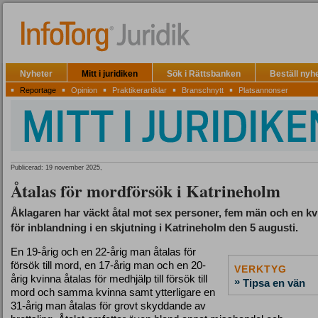
Nyheter
Mitt i juridiken
Sök i Rättsbanken
Beställ nyh
▪
▪
▪
▪
▪
Reportage
Opinion
Praktikerartiklar
Branschnytt
Platsannonser
Publicerad: 19 november 2025,
Åtalas för mordförsök i Katrineholm
Åklagaren har väckt åtal mot sex personer, fem män och en kv
för inblandning i en skjutning i Katrineholm den 5 augusti.
En 19-årig och en 22-årig man åtalas för
försök till mord, en 17-årig man och en 20-
VERKTYG
årig kvinna åtalas för medhjälp till försök till
»
Tipsa en vän
mord och samma kvinna samt ytterligare en
31-årig man åtalas för grovt skyddande av