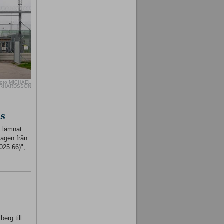
oto MICHAEL
RHARDSSON
as
u lämnat
lagen från
025:66)",
-
erg till