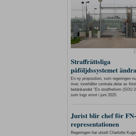
F
E
Straffrättsliga
påföljdssystemet ändr
En ny proposition, som regeringen n
över, innehåller centrala delar av förs
betänkandet "En straffreform (SOU 2
som togs emot i juni 2025.
Jurist blir chef för FN
representationen
Regeringen har utsett Charlotte Kugelb