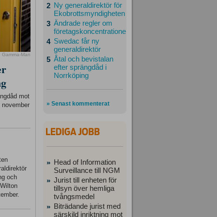
Ny generaldirektör för
2
Ekobrottsmyndigheten
Ändrade regler om
3
företagskoncentrationer
Swedac får ny
4
generaldirektör
o Gamma-Man
Åtal och bevistalan
5
er
efter sprängdåd i
Norrköping
ng
rängdåd mot
» Senast kommenterat
23 november
ten
Head of Information
»
aldirektör
Surveillance till NGM
ing och
Jurist till enheten för
»
 Wilton
tillsyn över hemliga
tember.
tvångsmedel
Biträdande jurist med
»
särskild inriktning mot