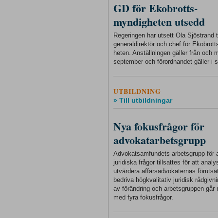
GD för Ekobrotts-
myndigheten utsedd
Regeringen har utsett Ola Sjöstrand ti
generaldirektör och chef för Ekobrot
heten. Anställningen gäller från och
september och förordnandet gäller i s
UTBILDNING
» Till utbildningar
Nya fokusfrågor för
advokatarbetsgrupp
Advokatsamfundets arbetsgrupp för a
juridiska frågor tillsattes för att anal
utvärdera affärsadvokaternas förutsät
bedriva högkvalitativ juridisk rådgivnin
av förändring och arbetsgruppen går 
med fyra fokusfrågor.