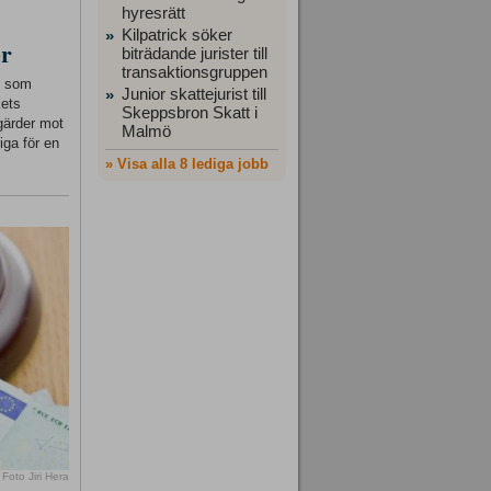
hyresrätt
Kilpatrick söker
»
er
biträdande jurister till
transaktionsgruppen
ft som
Junior skattejurist till
»
kets
Skeppsbron Skatt i
gärder mot
Malmö
iga för en
» Visa alla 8 lediga jobb
Foto Jiri Hera