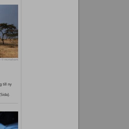
o © mcmahant
 till ny
(Sida).