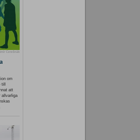
imír Cerešnák
a
tion om
till
nnat att
 allvarliga
inskas
.