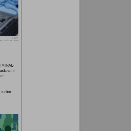
Foto
reamstime.com
KRIMINAL-
astavsnitt
er
partier