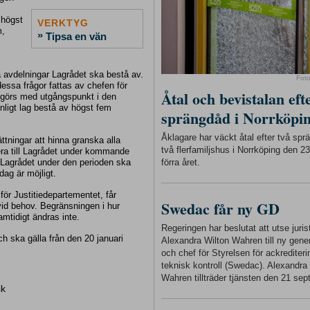
 högst
VERKTYG
m,
»
Tipsa en vän
avdelningar Lagrådet ska bestå av.
Fot
essa frågor fattas av chefen för
Åtal och bevistalan eft
avgörs med utgångspunkt i den
nligt lag bestå av högst fem
sprängdåd i Norrköpi
Åklagare har väckt åtal efter två sp
ättningar att hinna granska alla
två flerfamiljshus i Norrköping den 
tera till Lagrådet under kommande
förra året.
tt Lagrådet under den perioden ska
ag är möjligt.
 för Justitiedepartementet, får
Swedac får ny GD
vid behov. Begränsningen i hur
amtidigt ändras inte.
Regeringen har beslutat att utse juris
h ska gälla från den 20 januari
Alexandra Wilton Wahren till ny gener
och chef för Styrelsen för ackrediter
teknisk kontroll (Swedac). Alexandra
Wahren tillträder tjänsten den 21 sep
ik