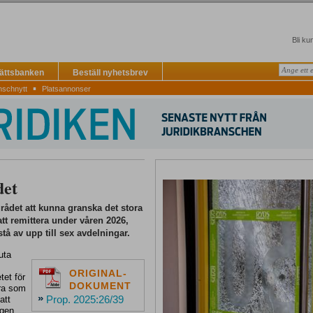
Bli ku
Rättsbanken
Beställ nyhetsbrev
▪
nschnytt
Platsannonser
det
grådet att kunna granska det stora
tt remittera under våren 2026,
tå av upp till sex avdelningar.
uta
ORIGINAL-
tet för
DOKUMENT
era som
»
Prop. 2025:26/39
att
ngen