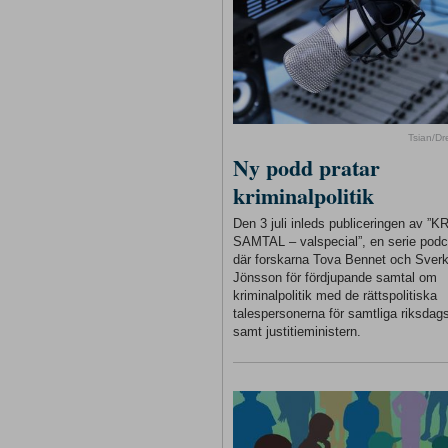
Tsian/D
Ny podd pratar
kriminalpolitik
Den 3 juli inleds publiceringen av ”
SAMTAL – valspecial”, en serie podc
där forskarna Tova Bennet och Sverk
Jönsson för fördjupande samtal om
kriminalpolitik med de rättspolitiska
talespersonerna för samtliga riksdags
samt justitieministern.