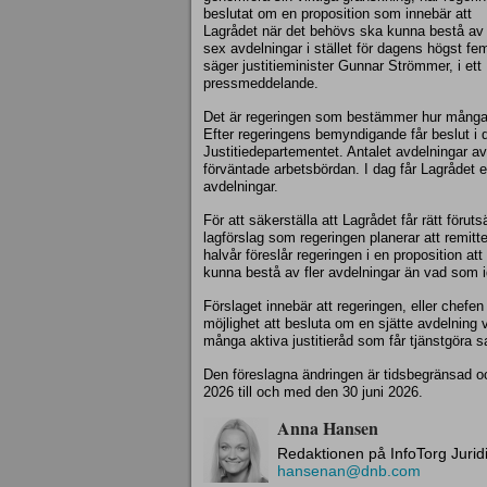
beslutat om en proposition som innebär att
Lagrådet när det behövs ska kunna bestå av
sex avdelningar i stället för dagens högst fe
säger justitieminister Gunnar Strömmer, i ett
pressmeddelande.
Det är regeringen som bestämmer hur många 
Efter regeringens bemyndigande får beslut i d
Justitiedepartementet. Antalet avdelningar 
förväntade arbetsbördan. I dag får Lagrådet e
avdelningar.
För att säkerställa att Lagrådet får rätt föruts
lagförslag som regeringen planerar att remit
halvår föreslår regeringen i en proposition a
kunna bestå av fler avdelningar än vad som id
Förslaget innebär att regeringen, eller chefen
möjlighet att besluta om en sjätte avdelning 
många aktiva justitieråd som får tjänstgöra s
Den föreslagna ändringen är tidsbegränsad oc
2026 till och med den 30 juni 2026.
Anna Hansen
Redaktionen på InfoTorg Jurid
hansenan@dnb.com