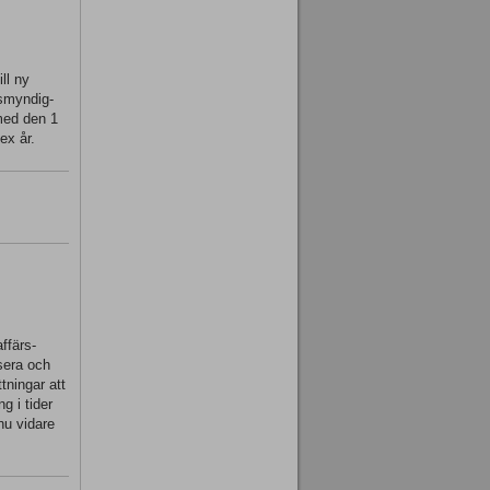
ll ny
tsmyndig-
 med den 1
ex år.
ffärs-
ysera och
tningar att
g i tider
nu vidare