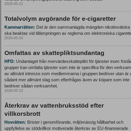
2026-05-21
Totalvolym avgörande för e‑cigaretter
Kammarrätten:
Det är den sammanlagda mängden nikotinvätska
ska beaktas vid tillämpningen av reglerna om elektroniska cigarette
2026-05-20
Omfattas av skattepliktsundantag
HFD:
Undantaget från mervärdesskatteplikt för tjänster inom frist
grupper kan omfatta tjänster som inte är specifika för den verksa
av allmänt intresse som medlemmarna i gruppen bedriver utan är 
sådant mer allmänt slag som efterfrågas även av köpare som inte
bedriver sådan verksamhet.
2026-05-12
Återkrav av vattenbruksstöd efter
villkorsbrott
Hovrätten:
Brister i genomförande, miljömässig hållbarhet och
uppfyllelse av stödvillkor motiverade återkrav av EU‑finansierade