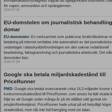
immaterialrättsmyndighets vägran att ogiltigförklara ordmärket Obe
för vapen, ammunition och sprängämnen.
2026-07-30
EU-domstolen om journalistisk behandling
domar
EU-domstolen:
En verksamhet som publicerar brottmålsdomar m
betalning på internet omfattas inte automatiskt av det journalistiska
undantaget i dataskyddsförordningen om den saknar redaktionell
bearbetning, faktagranskning och journalistiska arbetssätt. Det slå
domstolen fast.
2026-07-09
Google ska betala miljardskadestånd till
PriceRunner
PMD:
Google ska betala motsvarande cirka 14,3 miljarder kronor i
konkurrensskadestånd till PriceRunner, som anses ha lidit skada til
följd av att Google under många år på ett otillåtet sätt gynnat sin
prisjämförelsetjänst. PriceRunner hade yrkat på ett betydligt högre
skadestånd, men når inte full framgång med sin talan.