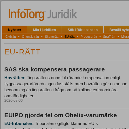
Nyheter
Mitt i juridiken
Sök i Rättsbanken
Beställ nyh
▪
▪
▪
▪
▪
▪
Civilrätt
Offentlig rätt
Skatterätt
EU-rätt
Processrätt
Straffrätt
Migra
EU-RÄTT
SAS ska kompensera passagerare
Hovrätten:
Tingsrättens domslut rörande kompensation enligt
flygpassagerarförordningen fastställs men hovrätten gör en annan
bedömning än tingsrätten i fråga om så kallade extraordinära
omständigheter.
2026-08-06
EUIPO gjorde fel om Obelix-varumärke
EU-tribunalen:
Tribunalen ogiltigförklarar nu EU:s