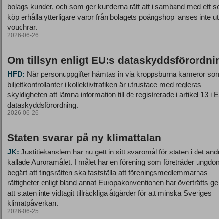
bolags kunder, och som ger kunderna rätt att i samband med ett s
köp erhålla ytterligare varor från bolagets poängshop, anses inte u
vouchrar.
2026-06-26
Om tillsyn enligt EU:s dataskyddsförordni
HFD:
När personuppgifter hämtas in via kroppsburna kameror so
biljettkontrollanter i kollektivtrafiken är utrustade med regleras
skyldigheten att lämna information till de registrerade i artikel 13 i 
dataskyddsförordning.
2026-06-26
Staten svarar på ny klimattalan
JK:
Justitiekanslern har nu gett in sitt svaromål för staten i det and
kallade Auroramålet. I målet har en förening som företräder ungdo
begärt att tingsrätten ska fastställa att föreningsmedlemmarnas
rättigheter enligt bland annat Europakonventionen har överträtts 
att staten inte vidtagit tillräckliga åtgärder för att minska Sveriges
klimatpåverkan.
2026-06-25