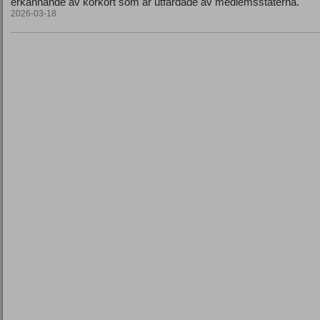
erkännande av körkort som är utfärdade av medlemsstaterna.
2026-03-18