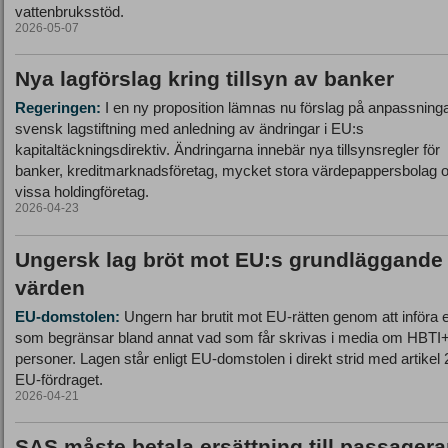
vattenbruksstöd.
2026-05-07
Nya lagförslag kring tillsyn av banker
Regeringen:
I en ny proposition lämnas nu förslag på anpassninga
svensk lagstiftning med anledning av ändringar i EU:s
kapitaltäckningsdirektiv. Ändringarna innebär nya tillsynsregler för
banker, kreditmarknadsföretag, mycket stora värdepappersbolag 
vissa holdingföretag.
2026-04-23
Ungersk lag bröt mot EU:s grundläggande
värden
EU-domstolen:
Ungern har brutit mot EU-rätten genom att införa 
som begränsar bland annat vad som får skrivas i media om HBTI
personer. Lagen står enligt EU-domstolen i direkt strid med artikel 2
EU-fördraget.
2026-04-21
SAS måste betala ersättning till passagera