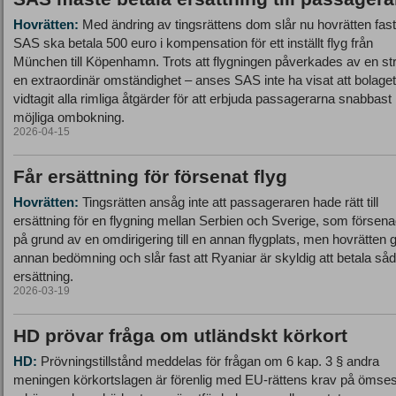
Hovrätten:
Med ändring av tingsrättens dom slår nu hovrätten fast
SAS ska betala 500 euro i kompensation för ett inställt flyg från
München till Köpenhamn. Trots att flygningen påverkades av en str
en extraordinär omständighet – anses SAS inte ha visat att bolaget
vidtagit alla rimliga åtgärder för att erbjuda passagerarna snabbast
möjliga ombokning.
2026-04-15
Får ersättning för försenat flyg
Hovrätten:
Tingsrätten ansåg inte att passageraren hade rätt till
ersättning för en flygning mellan Serbien och Sverige, som försen
på grund av en omdirigering till en annan flygplats, men hovrätten 
annan bedömning och slår fast att Ryaniar är skyldig att betala så
ersättning.
2026-03-19
HD prövar fråga om utländskt körkort
HD:
Prövningstillstånd meddelas för frågan om 6 kap. 3 § andra
meningen körkortslagen är förenlig med EU-rättens krav på ömses