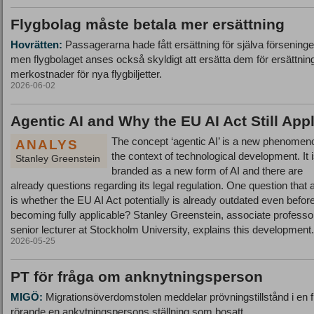
Flygbolag måste betala mer ersättning
Hovrätten:
Passagerarna hade fått ersättning för själva förseninge
men flygbolaget anses också skyldigt att ersätta dem för ersättning
merkostnader för nya flygbiljetter.
2026-06-02
Agentic AI and Why the EU AI Act Still App
The concept ‘agentic AI’ is a new phenomen
ANALYS
the context of technological development. It 
Stanley Greenstein
branded as a new form of AI and there are
already questions regarding its legal regulation. One question that 
is whether the EU AI Act potentially is already outdated even befor
becoming fully applicable? Stanley Greenstein, associate professo
senior lecturer at Stockholm University, explains this development.
2026-05-25
PT för fråga om anknytningsperson
MIGÖ:
Migrationsöverdomstolen meddelar prövningstillstånd i en 
rörande en ankytningspersons ställning som bosatt.