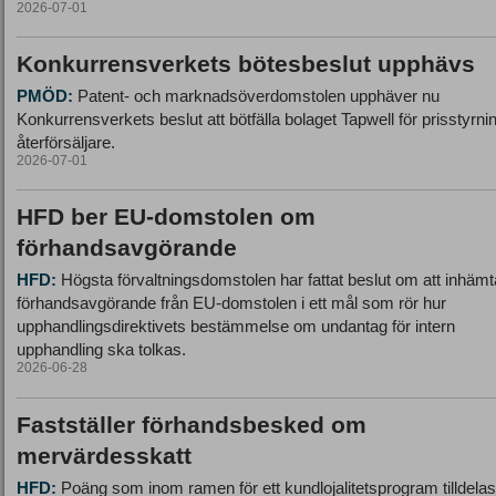
2026-07-01
Konkurrensverkets bötesbeslut upphävs
PMÖD:
Patent- och marknadsöverdomstolen upphäver nu
Konkurrensverkets beslut att bötfälla bolaget Tapwell för prisstyrni
återförsäljare.
2026-07-01
HFD ber EU-domstolen om
förhandsavgörande
HFD:
Högsta förvaltningsdomstolen har fattat beslut om att inhämt
förhandsavgörande från EU-domstolen i ett mål som rör hur
upphandlingsdirektivets bestämmelse om undantag för intern
upphandling ska tolkas.
2026-06-28
Fastställer förhandsbesked om
mervärdesskatt
HFD:
Poäng som inom ramen för ett kundlojalitetsprogram tilldelas