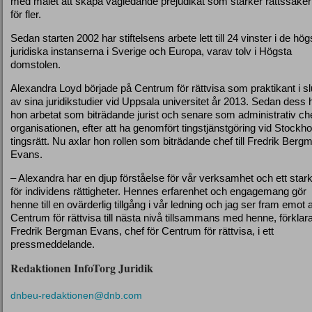
med målet att skapa vägledande prejudikat som stärker rättssäke
för fler.
Sedan starten 2002 har stiftelsens arbete lett till 24 vinster i de hög
juridiska instanserna i Sverige och Europa, varav tolv i Högsta
domstolen.
Alexandra Loyd började på Centrum för rättvisa som praktikant i sl
av sina juridikstudier vid Uppsala universitet år 2013. Sedan dess 
hon arbetat som biträdande jurist och senare som administrativ che
organisationen, efter att ha genomfört tingstjänstgöring vid Stockh
tingsrätt. Nu axlar hon rollen som biträdande chef till Fredrik Berg
Evans.
– Alexandra har en djup förståelse för vår verksamhet och ett stark
för individens rättigheter. Hennes erfarenhet och engagemang gör
henne till en ovärderlig tillgång i vår ledning och jag ser fram emot a
Centrum för rättvisa till nästa nivå tillsammans med henne, förklar
Fredrik Bergman Evans, chef för Centrum för rättvisa, i ett
pressmeddelande.
Redaktionen InfoTorg Juridik
dnbeu-redaktionen@dnb.com