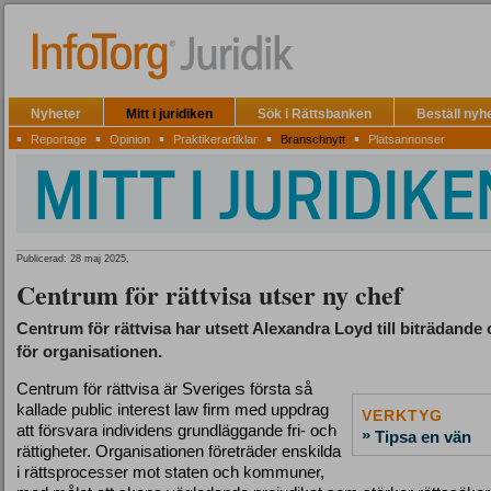
Nyheter
Mitt i juridiken
Sök i Rättsbanken
Beställ nyh
▪
▪
▪
▪
▪
Reportage
Opinion
Praktikerartiklar
Branschnytt
Platsannonser
Publicerad: 28 maj 2025,
Centrum för rättvisa utser ny chef
Centrum för rättvisa har utsett Alexandra Loyd till biträdande 
för organisationen.
Centrum för rättvisa är Sveriges första så
kallade public interest law firm med uppdrag
VERKTYG
att försvara individens grundläggande fri- och
»
Tipsa en vän
rättigheter. Organisationen företräder enskilda
i rättsprocesser mot staten och kommuner,