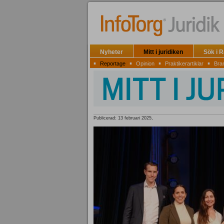
Nyheter
Mitt i juridiken
Sök i 
▪
▪
▪
▪
Reportage
Opinion
Praktikerartiklar
Bra
Publicerad: 13 februari 2025,