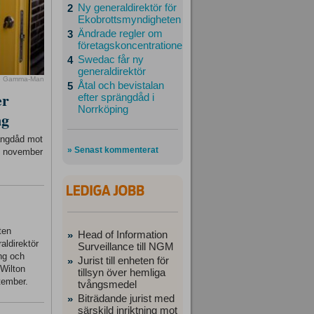
Ny generaldirektör för
2
Ekobrottsmyndigheten
Ändrade regler om
3
företagskoncentrationer
Swedac får ny
4
generaldirektör
o Gamma-Man
Åtal och bevistalan
5
er
efter sprängdåd i
Norrköping
ng
rängdåd mot
» Senast kommenterat
23 november
ten
Head of Information
»
aldirektör
Surveillance till NGM
ing och
Jurist till enheten för
»
 Wilton
tillsyn över hemliga
tember.
tvångsmedel
Biträdande jurist med
»
särskild inriktning mot