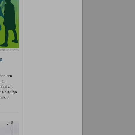
imír Cerešnák
a
tion om
till
nnat att
 allvarliga
inskas
.