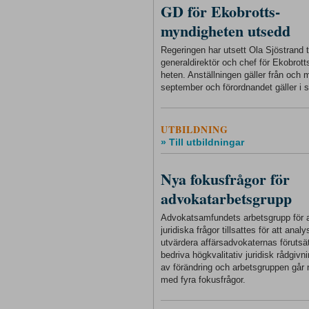
GD för Ekobrotts-
myndigheten utsedd
Regeringen har utsett Ola Sjöstrand ti
generaldirektör och chef för Ekobrot
heten. Anställningen gäller från och
september och förordnandet gäller i s
UTBILDNING
» Till utbildningar
Nya fokusfrågor för
advokatarbetsgrupp
Advokatsamfundets arbetsgrupp för a
juridiska frågor tillsattes för att anal
utvärdera affärsadvokaternas förutsät
bedriva högkvalitativ juridisk rådgivnin
av förändring och arbetsgruppen går 
med fyra fokusfrågor.