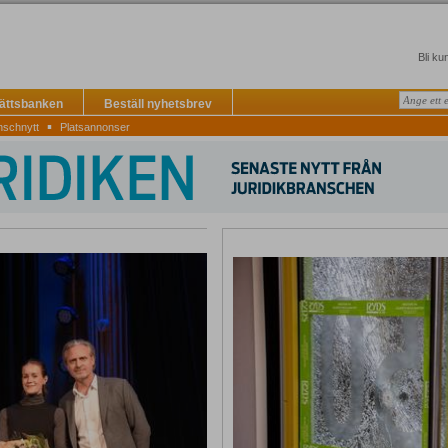
Bli ku
Rättsbanken
Beställ nyhetsbrev
▪
nschnytt
Platsannonser