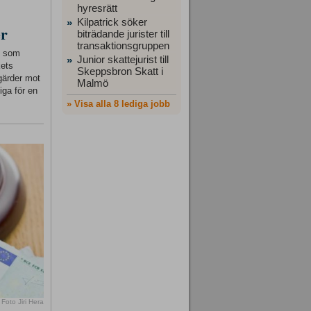
hyresrätt
Kilpatrick söker
»
er
biträdande jurister till
transaktionsgruppen
ft som
Junior skattejurist till
»
kets
Skeppsbron Skatt i
gärder mot
Malmö
iga för en
» Visa alla 8 lediga jobb
Foto Jiri Hera