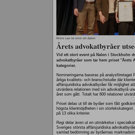
Morris Law tar emot sitt diplom
Årets advokatbyråer uts
Vid ett stort event på Nalen i Stockholm d
advokatbyråer som tar hem priset "Årets A
kategorier.
Nomineringarna baseras på analysföretaget 
årliga kvalitets- och branschstudie där klienter
affärsjuridiska advokatbyråer får möjlighet att
utvärdera relationen med sin advokatbyrå un
året som gått. Totalt har 800 relationer utvärd
Priset delas ut till de byråer som fått godkä
högsta klientnöjdheten i sin storlekskategor
på 13 olika kriterier.
Regi delar även ut en utmärkelse i specialka
Sveriges största affärsjuridiska advokatbyrå
samlad bedömning av byråernas marknadsima