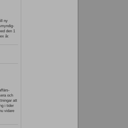
ll ny
tsmyndig-
 med den 1
ex år.
ffärs-
ysera och
tningar att
g i tider
nu vidare