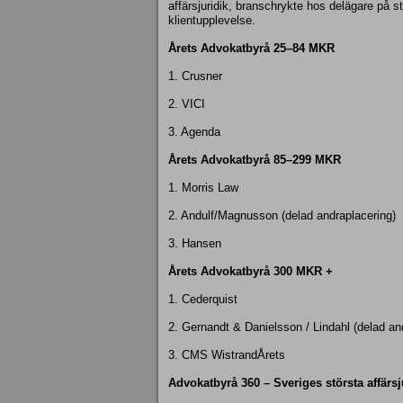
affärsjuridik, branschrykte hos delägare på 
klientupplevelse.
Årets Advokatbyrå 25–84 MKR
1. Crusner
2. VICI
3. Agenda
Årets Advokatbyrå 85–299 MKR
1. Morris Law
2. Andulf/Magnusson (delad andraplacering)
3. Hansen
Årets Advokatbyrå 300 MKR +
1. Cederquist
2. Gernandt & Danielsson / Lindahl (delad an
3. CMS WistrandÅrets
Advokatbyrå 360 – Sveriges största affärs