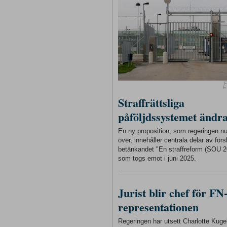
F
E
Straffrättsliga
påföljdssystemet ändr
En ny proposition, som regeringen n
över, innehåller centrala delar av förs
betänkandet "En straffreform (SOU 2
som togs emot i juni 2025.
Jurist blir chef för FN
representationen
Regeringen har utsett Charlotte Kugelb