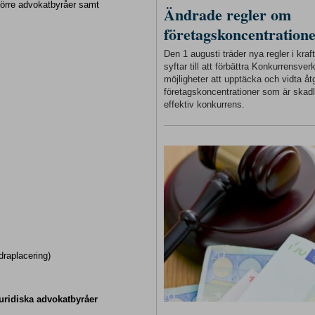
större advokatbyråer samt
Ändrade regler om
företagskoncentration
Den 1 augusti träder nya regler i kra
syftar till att förbättra Konkurrensver
möjligheter att upptäcka och vidta åt
företagskoncentrationer som är skadl
effektiv konkurrens.
draplacering)
juridiska advokatbyråer