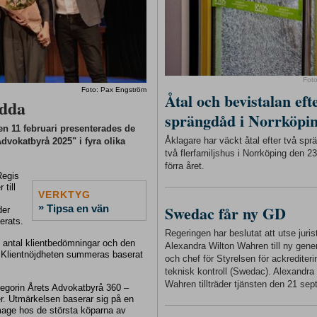
Fot
Foto: Pax Engström
Åtal och bevistalan eft
edda
sprängdåd i Norrköpi
en 11 februari presenterades de
Åklagare har väckt åtal efter två sp
dvokatbyrå 2025" i fyra olika
två flerfamiljshus i Norrköping den 
förra året.
Regis
 till
VERKTYG
»
Swedac får ny GD
Tipsa en vän
der
erats.
Regeringen har beslutat att utse juris
nt antal klientbedömningar och den
Alexandra Wilton Wahren till ny gener
i. Klientnöjdheten summeras baserat
och chef för Styrelsen för ackrediter
teknisk kontroll (Swedac). Alexandra
Wahren tillträder tjänsten den 21 sep
tegorin Årets Advokatbyrå 360 –
er. Utmärkelsen baserar sig på en
ge hos de största köparna av