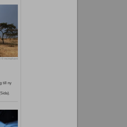
o © mcmahant
 till ny
(Sida).