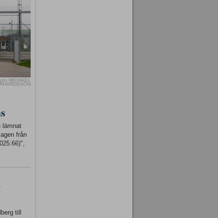
oto MICHAEL
RHARDSSON
as
u lämnat
lagen från
025:66)",
-
erg till