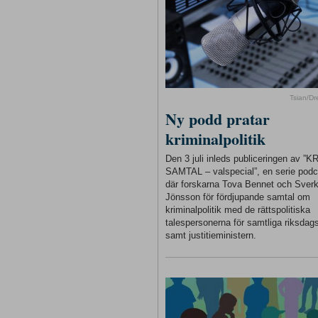
Tsian/D
Ny podd pratar
kriminalpolitik
Den 3 juli inleds publiceringen av ”
SAMTAL – valspecial”, en serie podc
där forskarna Tova Bennet och Sverk
Jönsson för fördjupande samtal om
kriminalpolitik med de rättspolitiska
talespersonerna för samtliga riksdags
samt justitieministern.