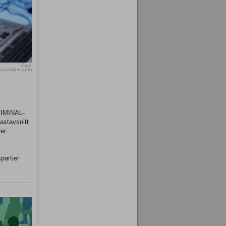
Foto
reamstime.com
KRIMINAL-
astavsnitt
er
partier