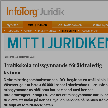
Nyheter
Mitt i juridiken
Sök i Rättsbanken
Beställ nyh
▪
▪
▪
▪
▪
Reportage
Opinion
Praktikerartiklar
Branschnytt
Platsannonser
Publicerad: 12 september 2025,
Trafikskola missgynnande föräldraledig
kvinna
Diskrimineringsombudsmannen, DO, begär att en trafikskola i
Västsverige ska betala 60.000 kronor i skadestånd till en kvinn
missgynnande av skäl som har samband med hennes
föräldraledighet. Enligt DO var det ett missgynnande när kvin
fick veta att nivån på hennes nya lön berodde på hennes frånv
till följd av föräldraledigheten.