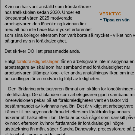
Kvinnan har varit anställd som körskollärare
hos trafikskolan sedan 2020. Under ett
VERKTYG
lönesamtal våren 2025 motiverade
»
Tipsa en vän
arbetsgivaren den löneökning kvinnan fick
med att hon inte hade lika mycket erfarenhet
som sina kollegor eftersom hon varit borta så mycket - vilket hon v
på grund av sin föräldraledighet.
Det skriver DO i ett pressmeddelande.
Enligt
föräldraledighetslagen
får en arbetsgivare inte missgynna en
arbetstagare av skäl som har samband med föräldraledighet när
arbetsgivaren tillämpar löne- eller andra anställningsvillkor, om inte
behandlingen är en nödvändig följd av ledigheten.
– Den förklaring arbetsgivaren lämnat om skälen för löneökningen 
inte tillräcklig. De uttalanden som arbetsgivaren gjort i samband m
lönerevisionen pekar på att föräldraledigheten varit en faktor vid
bestämmandet av kvinnans nya lön. Det är viktigt att arbetsgivare
känner till missgynnandeförbudet eftersom föräldralediga annars
riskerar att halka efter i lön. Detta är också något som särskilt påv
kvinnor, eftersom kvinnor fortfarande är föräldralediga i högre
utsträckning än män, säger Sandra Danowsky, processförare på 
rättsenhet, i pressmeddelandet.