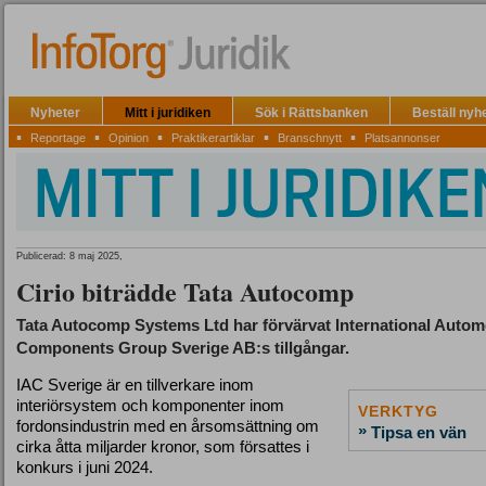
Nyheter
Mitt i juridiken
Sök i Rättsbanken
Beställ nyh
▪
▪
▪
▪
▪
Reportage
Opinion
Praktikerartiklar
Branschnytt
Platsannonser
Publicerad: 8 maj 2025,
Cirio biträdde Tata Autocomp
Tata Autocomp Systems Ltd har förvärvat International Autom
Components Group Sverige AB:s tillgångar.
IAC Sverige är en tillverkare inom
interiörsystem och komponenter inom
VERKTYG
fordonsindustrin med en årsomsättning om
»
Tipsa en vän
cirka åtta miljarder kronor, som försattes i
konkurs i juni 2024.