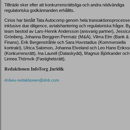
Tillträde sker efter att konkurrensrättsliga och andra nödvändiga
regulatoriska godkännanden erhållits.
Cirios har bistått Tata Autocomp genom hela transaktionsprocesse
inklusive due diligence, avtalshantering och regulatoriska frågor. 
team bestod av Lars-Henrik Andersson (ansvarig partner), Jessic
Grönberg, Johanna Berggren Permatz (M&A), Vilma Elm (Bank &
Finans), Erik Bergenstråhle och Sara Hovstadius (Kommersiella
kontrakt), Ulrica Salomon, Johanna Elveland och Leo Hano Eriks
(Konkurrensrätt), Ina Laurell (Dataskydd), Magnus Björkander och
Linnea Thörnvik (Fastighetsrätt).
Redaktionen InfoTorg Juridik
dnbeu-redaktionen@dnb.com