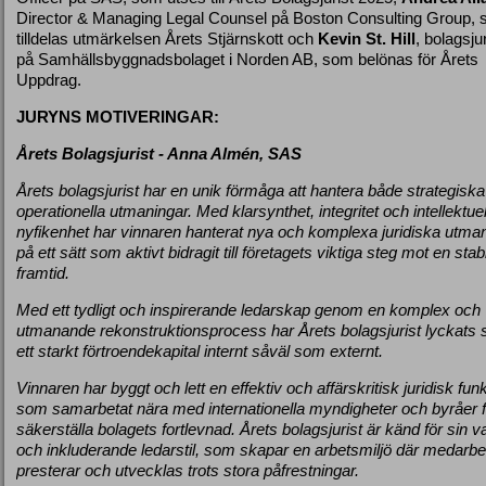
Director & Managing Legal Counsel på Boston Consulting Group,
tilldelas utmärkelsen Årets Stjärnskott och
Kevin St. Hill
, bolagsjur
på Samhällsbyggnadsbolaget i Norden AB, som belönas för Årets
Uppdrag.
JURYNS MOTIVERINGAR:
Årets Bolagsjurist - Anna Almén, SAS
Årets bolagsjurist har en unik förmåga att hantera både strategisk
operationella utmaningar. Med klarsynthet, integritet och intellektuel
nyfikenhet har vinnaren hanterat nya och komplexa juridiska utma
på ett sätt som aktivt bidragit till företagets viktiga steg mot en stab
framtid.
Med ett tydligt och inspirerande ledarskap genom en komplex och
utmanande rekonstruktionsprocess har Årets bolagsjurist lyckats
ett starkt förtroendekapital internt såväl som externt.
Vinnaren har byggt och lett en effektiv och affärskritisk juridisk fun
som samarbetat nära med internationella myndigheter och byråer fö
säkerställa bolagets fortlevnad. Årets bolagsjurist är känd för sin 
och inkluderande ledarstil, som skapar en arbetsmiljö där medarbe
presterar och utvecklas trots stora påfrestningar.