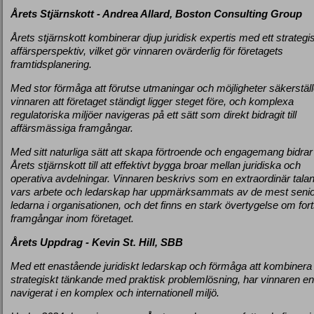
Årets Stjärnskott - Andrea Allard, Boston Consulting Group
Årets stjärnskott kombinerar djup juridisk expertis med ett strategi
affärsperspektiv, vilket gör vinnaren ovärderlig för företagets
framtidsplanering.
Med stor förmåga att förutse utmaningar och möjligheter säkerställ
vinnaren att företaget ständigt ligger steget före, och komplexa
regulatoriska miljöer navigeras på ett sätt som direkt bidragit till
affärsmässiga framgångar.
Med sitt naturliga sätt att skapa förtroende och engagemang bidrar
Årets stjärnskott till att effektivt bygga broar mellan juridiska och
operativa avdelningar. Vinnaren beskrivs som en extraordinär tala
vars arbete och ledarskap har uppmärksammats av de mest seni
ledarna i organisationen, och det finns en stark övertygelse om fort
framgångar inom företaget.
Årets Uppdrag - Kevin St. Hill, SBB
Med ett enastående juridiskt ledarskap och förmåga att kombinera
strategiskt tänkande med praktisk problemlösning, har vinnaren 
navigerat i en komplex och internationell miljö.