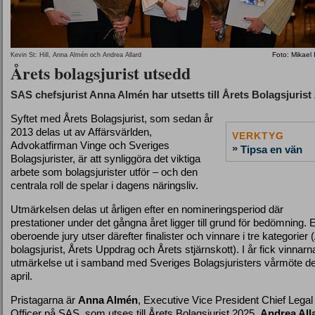
Foto: Mikael
Kevin St: Hill, Anna Almén och Andrea Allard
Årets bolagsjurist utsedd
SAS chefsjurist Anna Almén har utsetts till Årets Bolagsjurist
Syftet med Årets Bolagsjurist, som sedan år
2013 delas ut av Affärsvärlden,
VERKTYG
Advokatfirman Vinge och Sveriges
»
Tipsa en vän
Bolagsjurister, är att synliggöra det viktiga
arbete som bolagsjurister utför – och den
centrala roll de spelar i dagens näringsliv.
Utmärkelsen delas ut årligen efter en nomineringsperiod där
prestationer under det gångna året ligger till grund för bedömning. 
oberoende jury utser därefter finalister och vinnare i tre kategorier 
bolagsjurist, Årets Uppdrag och Årets stjärnskott). I år fick vinnarn
utmärkelse ut i samband med Sveriges Bolagsjuristers vårmöte d
april.
Pristagarna är
Anna Almén
, Executive Vice President Chief Legal
Officer på SAS, som utses till Årets Bolagsjurist 2025,
Andrea All