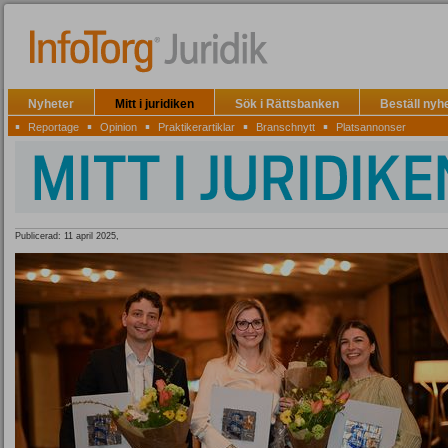
Nyheter
Mitt i juridiken
Sök i Rättsbanken
Beställ nyh
▪
▪
▪
▪
▪
Reportage
Opinion
Praktikerartiklar
Branschnytt
Platsannonser
Publicerad: 11 april 2025,