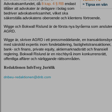
Advokatsamfundet, då
8 kap.
4 §
RB
endast
»
Tipsa en vän
tillåter att advokater är delägare i bolag som
bedriver advokatverksamhet, vilket ska
säkerställa advokatens oberoende och klientens förtroende.
Wigge och Bokwall Rislund är de första nya byråerna som ansluter t
AGRD.
Wigge är, skriver AGRD i ett pressmeddelande, en transaktionsby
med särskild expertis inom fondetablering, fastighetstransaktioner,
bank- och finans, private equity, aktiemarknadsrätt och finansiell
reglering. Bokwall Rislund är en nischbyrå inom konkurrensrätt,
offentliga affärer och närliggande rättsområden.
Redaktionen InfoTorg Juridik
dnbeu-redaktionen@dnb.com