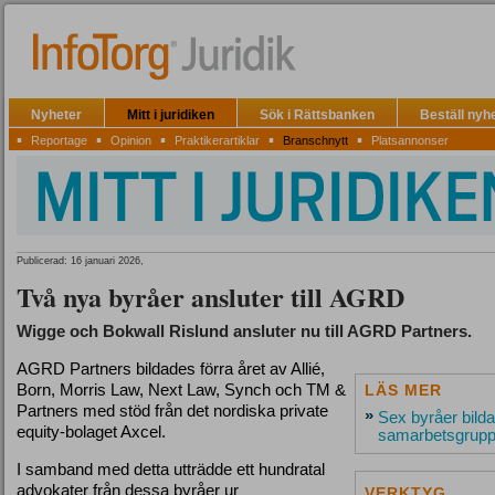
Nyheter
Mitt i juridiken
Sök i Rättsbanken
Beställ nyh
▪
▪
▪
▪
▪
Reportage
Opinion
Praktikerartiklar
Branschnytt
Platsannonser
Publicerad: 16 januari 2026,
Två nya byråer ansluter till AGRD
Wigge och Bokwall Rislund ansluter nu till AGRD Partners.
AGRD Partners bildades förra året av Allié,
Born, Morris Law, Next Law, Synch och TM &
LÄS MER
Partners med stöd från det nordiska private
»
Sex byråer bilda
equity-bolaget Axcel.
samarbetsgrup
I samband med detta utträdde ett hundratal
advokater från dessa byråer ur
VERKTYG