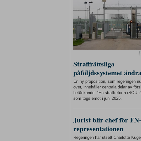
F
E
Straffrättsliga
påföljdssystemet ändr
En ny proposition, som regeringen n
över, innehåller centrala delar av förs
betänkandet "En straffreform (SOU 2
som togs emot i juni 2025.
Jurist blir chef för FN
representationen
Regeringen har utsett Charlotte Kugelb