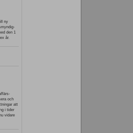
ll ny
tsmyndig-
 med den 1
ex år.
ffärs-
ysera och
tningar att
g i tider
nu vidare