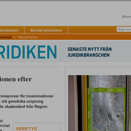
Bli ku
Rättsbanken
Beställ nyhetsbrev
▪
nschnytt
Platsannonser
ionen efter
rmieprover för inseminationer
 sitt genetiska ursprung
ade skadestånd från Region
id
lmstad
VERKTYG
na