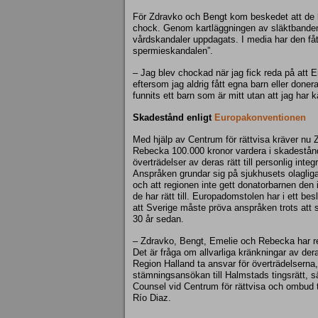
För Zdravko och Bengt kom beskedet att de 
chock. Genom kartläggningen av släktbanden
vårdskandaler uppdagats. I media har den f
spermieskandalen”.
– Jag blev chockad när jag fick reda på att E
eftersom jag aldrig fått egna barn eller done
funnits ett barn som är mitt utan att jag har k
Skadestånd enligt
Europakonventionen
Med hjälp av Centrum för rättvisa kräver nu
Rebecka 100.000 kronor vardera i skadestånd
överträdelser av deras rätt till personlig integr
Anspråken grundar sig på sjukhusets olagli
och att regionen inte gett donatorbarnen de
de har rätt till. Europadomstolen har i ett b
att Sverige måste pröva anspråken trots att 
30 år sedan.
– Zdravko, Bengt, Emelie och Rebecka har red
Det är fråga om allvarliga kränkningar av der
Region Halland ta ansvar för överträdelserna,
stämningsansökan till Halmstads tingsrätt, s
Counsel vid Centrum för rättvisa och ombud
Río Diaz.