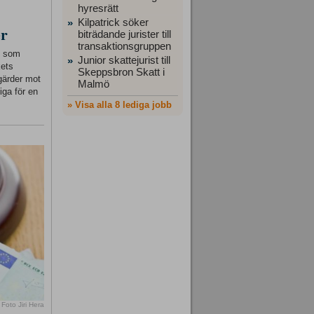
hyresrätt
Kilpatrick söker
»
er
biträdande jurister till
transaktionsgruppen
ft som
Junior skattejurist till
»
kets
Skeppsbron Skatt i
gärder mot
Malmö
iga för en
» Visa alla 8 lediga jobb
Foto Jiri Hera