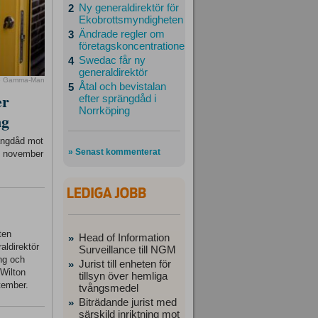
Ny generaldirektör för
2
Ekobrottsmyndigheten
Ändrade regler om
3
företagskoncentrationer
Swedac får ny
4
generaldirektör
o Gamma-Man
Åtal och bevistalan
5
er
efter sprängdåd i
Norrköping
ng
rängdåd mot
» Senast kommenterat
23 november
ten
Head of Information
»
aldirektör
Surveillance till NGM
ing och
Jurist till enheten för
»
 Wilton
tillsyn över hemliga
tember.
tvångsmedel
Biträdande jurist med
»
särskild inriktning mot