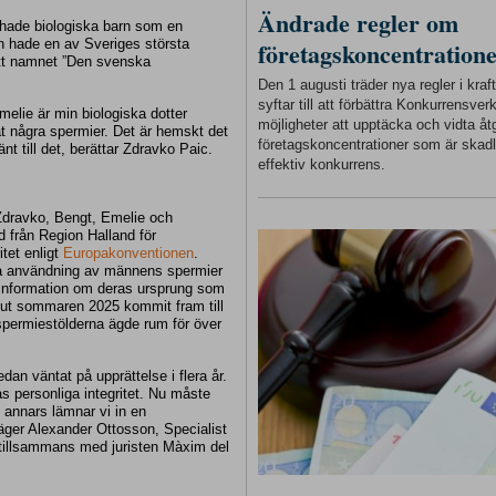
Ändrade regler om
hade biologiska barn som en
 hade en av Sveriges största
företagskoncentration
ått namnet ”Den svenska
Den 1 augusti träder nya regler i kra
syftar till att förbättra Konkurrensver
melie är min biologiska dotter
möjligheter att upptäcka och vidta åt
rat några spermier. Det är hemskt det
företagskoncentrationer som är skadl
änt till det, berättar Zdravko Paic.
effektiv konkurrens.
 Zdravko, Bengt, Emelie och
 från Region Halland för
itet enligt
Europakonventionen
.
ga användning av männens spermier
n information om deras ursprung som
eslut sommaren 2025 kommit fram till
spermiestölderna ägde rum för över
an väntat på upprättelse i flera år.
as personliga integritet. Nu måste
 annars lämnar vi in en
äger Alexander Ottosson, Specialist
 tillsammans med juristen Màxim del