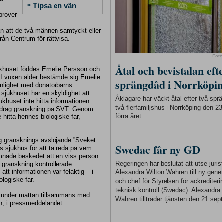
»
Tipsa en vän
prover
an att de två männen samtyckt eller
från Centrum för rättvisa.
Fot
Åtal och bevistalan eft
uhkhuset föddes Emelie Persson och
 I vuxen ålder bestämde sig Emelie
sprängdåd i Norrköpi
 enlighet med donatorbarns
t sjukhuset har en skyldighet att
Åklagare har väckt åtal efter två sp
ukhuset inte hitta informationen.
två flerfamiljshus i Norrköping den 
Uppdrag granskning på SVT. Genom
förra året.
hitta hennes biologiske far,
ag gransknings avslöjande ”Sveket
Swedac får ny GD
s sjukhus för att ta reda på vem
ämnade beskedet att en viss person
Regeringen har beslutat att utse juris
 granskning kontrollerade
tt informationen var felaktig – i
Alexandra Wilton Wahren till ny gener
logiske far.
och chef för Styrelsen för ackrediter
teknisk kontroll (Swedac). Alexandra
a under mattan tillsammans med
Wahren tillträder tjänsten den 21 sep
on, i pressmeddelandet.