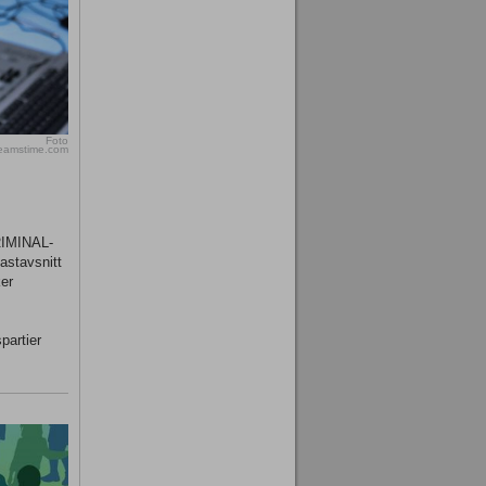
Foto
reamstime.com
KRIMINAL-
astavsnitt
er
partier