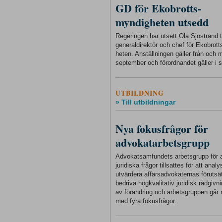
GD för Ekobrotts-
myndigheten utsedd
Regeringen har utsett Ola Sjöstrand ti
generaldirektör och chef för Ekobrot
heten. Anställningen gäller från och
september och förordnandet gäller i s
UTBILDNING
» Till utbildningar
Nya fokusfrågor för
advokatarbetsgrupp
Advokatsamfundets arbetsgrupp för a
juridiska frågor tillsattes för att anal
utvärdera affärsadvokaternas förutsät
bedriva högkvalitativ juridisk rådgivnin
av förändring och arbetsgruppen går 
med fyra fokusfrågor.