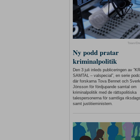
Tsian/D
Ny podd pratar
kriminalpolitik
Den 3 juli inleds publiceringen av ”
SAMTAL – valspecial”, en serie podc
där forskarna Tova Bennet och Sverk
Jönsson för fördjupande samtal om
kriminalpolitik med de rättspolitiska
talespersonerna för samtliga riksdags
samt justitieministern.