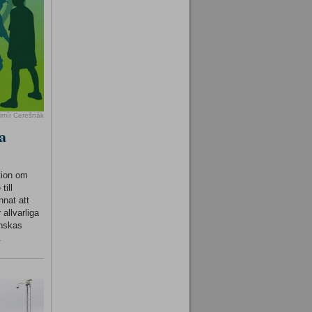
imír Cerešnák
a
tion om
till
nnat att
 allvarliga
inskas
.