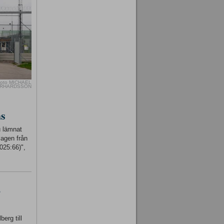
oto MICHAEL
RHARDSSON
as
u lämnat
lagen från
025:66)",
-
erg till