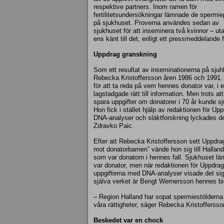
respektive partners. Inom ramen för
fertilitetsundersökningar lämnade de spermie
på sjukhuset. Proverna användes sedan av
sjukhuset för att inseminera två kvinnor – ut
ens känt till det, enligt ett pressmeddelande 
Uppdrag granskning
Som ett resultat av inseminationerna på sj
Rebecka Kristoffersson åren 1986 och 1991.
för att ta reda på vem hennes donator var, i
lagstadgade rätt till information. Men trots at
spara uppgifter om donatorer i 70 år kunde sj
Hon fick i stället hjälp av redaktionen för 
DNA-analyser och släktforskning lyckades de 
Zdravko Paic.
Efter att Rebecka Kristoffersson sett Uppdr
mot donatorbarnen” vände hon sig till Halland
som var donatorn i hennes fall. Sjukhuset l
var donator, men när redaktionen för Uppdrag
uppgifterna med DNA-analyser visade det sig a
själva verket är Bengt Wernersson hennes bio
– Region Halland har sopat spermiestöldern
våra rättigheter, säger Rebecka Kristofferss
Beskedet var en chock