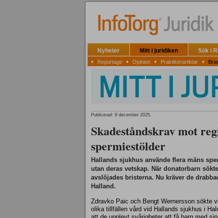
Nyheter
Mitt i juridiken
Sök i 
▪
▪
▪
▪
Reportage
Opinion
Praktikerartiklar
Bra
Publicerad: 9 december 2025,
Skadeståndskrav mot reg
spermiestölder
Hallands sjukhus använde flera mäns spe
utan deras vetskap. När donatorbarn sökte
avslöjades bristerna. Nu kräver de drabb
Halland.
Zdravko Paic och Bengt Wernersson sökte v
olika tillfällen vård vid Hallands sjukhus i Ha
att de upplevt svårigheter att få barn med si