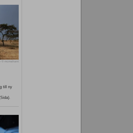
o © mcmahant
 till ny
(Sida).